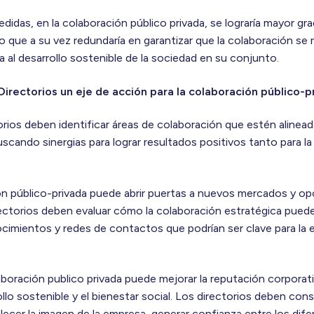
idas, en la colaboración público privada, se lograría mayor gr
lo que a su vez redundaría en garantizar que la colaboración se 
a al desarrollo sostenible de la sociedad en su conjunto.
Directorios un eje de acción para la colaboración público-
rios deben identificar áreas de colaboración que estén alineada
uscando sinergias para lograr resultados positivos tanto para l
ión público-privada puede abrir puertas a nuevos mercados y o
ectorios deben evaluar cómo la colaboración estratégica puede
cimientos y redes de contactos que podrían ser clave para la e
aboración publico privada puede mejorar la reputación corporat
lo sostenible y el bienestar social. Los directorios deben con
ecer la imagen de la empresa, generar confianza entre los dif