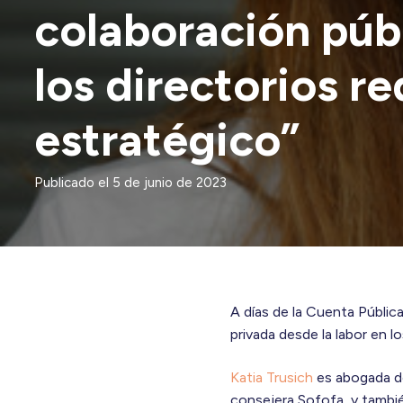
colaboración púb
los directorios r
estratégico”
Publicado el
5 de junio de 2023
A días de la Cuenta Públic
privada desde la labor en l
Katia Trusich
es abogada de
consejera Sofofa, y tambié