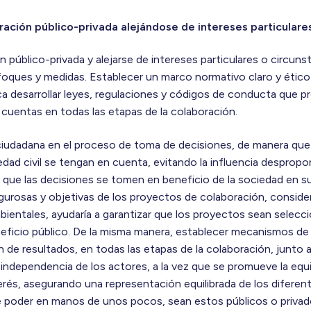
ación público-privada alejándose de intereses particulares
n público-privada y alejarse de intereses particulares o circuns
foques y medidas. Establecer un marco normativo claro y ético
ica desarrollar leyes, regulaciones y códigos de conducta que p
e cuentas en todas las etapas de la colaboración.
ciudadana en el proceso de toma de decisiones, de manera que 
dad civil se tengan en cuenta, evitando la influencia despropo
o que las decisiones se tomen en beneficio de la sociedad en s
igurosas y objetivas de los proyectos de colaboración, consid
bientales, ayudaría a garantizar que los proyectos sean selec
eficio público. De la misma manera, establecer mecanismos de 
de resultados, en todas las etapas de la colaboración, junto 
 independencia de los actores, a la vez que se promueve la equi
erés, asegurando una representación equilibrada de los diferen
 poder en manos de unos pocos, sean estos públicos o privad