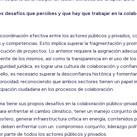
es desafíos que percibes y que hay que trabajar en la cola
coordinación efectiva entre los actores públicos y privados,
s y competencias. Esto implica superar la fragmentación y prom
ecución de proyectos. Lo anterior requiere la asignación adec
ciente de los mismos, así como la transparencia en el uso de lo
guridad jurídica, es lograr una cultura de colaboración y confia
 ello, es necesario superar la desconfianza histórica y fomentar
eciprocidad; reconociendo que ambos sectores tienen un papel i
rticipación ciudadana en los procesos de colaboración.
ria tiene sus propios desafíos en la colaboración público-priva
ra enfrentar el cambio climático, tener un manejo conjunto de
ostero, generar infraestructura crítica en energía, contenidos 
se deben enfrentar con un compromiso conjunto, liderazgo polít
or parte de todos los actores públicos y privados.