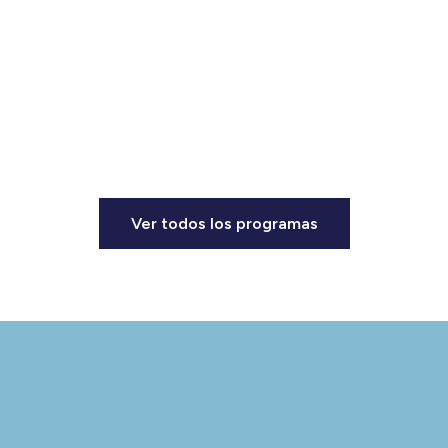
diversidad, experiencia y trayectoria de
quienes realizaron el programa, hicieron que
el programa fuera una experiencia
recomendable.
Cecilia Facetti
Presidenta
INTASA - Grupo CAP
Ver todos los programas