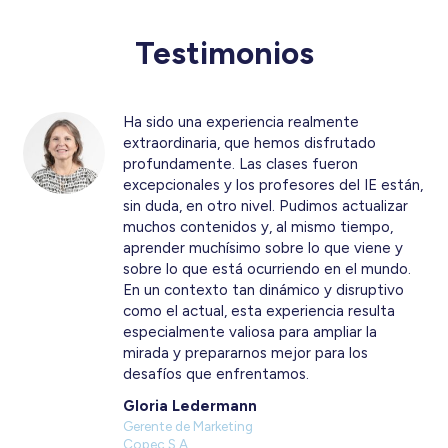
Testimonios
Respecto al programa, puedo decir que fue
una excelente experiencia. Creo
profundamente en la necesidad que
tenemos los directores de formarnos de
manera continua. Más allá de nuestra
experiencia, ya sea como ejecutivos o
directores, hoy nos toca formar parte de
mesas en las que es un verdadero desafío
ser una propuesta de valor.
Debemos tener la capacidad de realizar las
preguntas correctas no solo a la
administración sino, quizás más importante,
hacernos las preguntas correctas respecto
a cómo asegurar la sostenibilidad en el
tiempo de la compañía, en línea con el