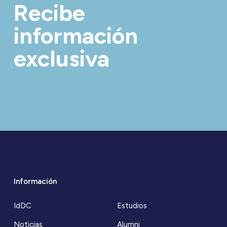
Recibe
información
exclusiva
Información
IdDC
Estudios
Noticias
Alumni