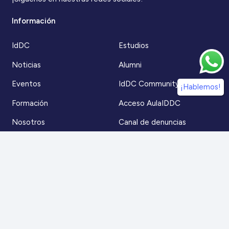
Información
IdDC
Estudios
Noticias
Alumni
Eventos
IdDC Community
¡Hablemos!
Formación
Acceso AulaIDDC
Nosotros
Canal de denuncias
Contacto
Para más información
Escríbenos a
contacto@iddc.cl
O llámanos al
22 5706045