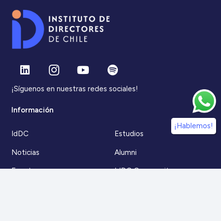
¡Síguenos en nuestras redes sociales!
Información
¡Hablemos!
IdDC
Estudios
Noticias
Alumni
Eventos
IdDC Community
Formación
Acceso AulaIDDC
Nosotros
Canal de denuncias