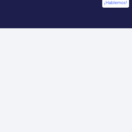
¡Hablemos!
¡Síguenos en nuestras redes sociales!
Información
IdDC
Estudios
Noticias
Alumni
Eventos
IdDC Community