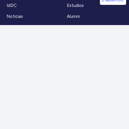
¡Hablemos!
IdDC
Estudios
Noticias
Alumni
Eventos
IdDC Community
Formación
Acceso AulaIDDC
Nosotros
Canal de denuncias
Contacto
Para más información
Escríbenos a
contacto@iddc.cl
O llámanos al
22 5706045
Zoco Santiago, Av. La Dehesa 1500, oficina 802,
Lo Barnechea