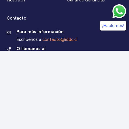
Nosotros
Canal de denuncias
Contacto
¡Hablemos!
Para más información
Escríbenos a
contacto@iddc.cl
O llámanos al
22 5706045
Zoco Santiago, Av. La Dehesa 1500, oficina 802,
Lo Barnechea