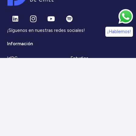
¡Síguenos en nuestras redes sociales!
¡Hablemos!
Información
IdDC
Estudios
Noticias
Alumni
Eventos
IdDC Community
Formación
Acceso AulaIDDC
Nosotros
Canal de denuncias
Contacto