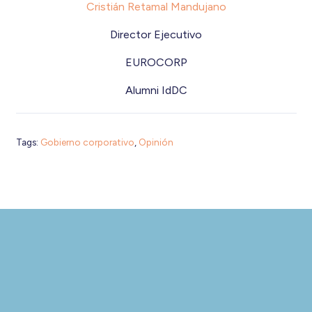
Cristián Retamal Mandujano
Director Ejecutivo
EUROCORP
Alumni IdDC
Tags:
Gobierno corporativo
,
Opinión