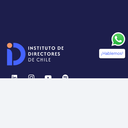
¡Hablemos!
¡Síguenos en nuestras redes sociales!
Información
IdDC
Estudios
Noticias
Alumni