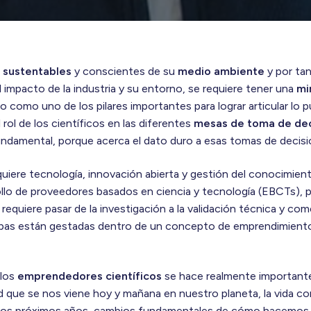
 sustentables
y conscientes de su
medio ambiente
y por tan
impacto de la industria y su entorno, se requiere tener una
mi
o como uno de los pilares importantes para lograr articular lo pú
l rol de los científicos en las diferentes
mesas de toma de dec
fundamental, porque acerca el dato duro a esas tomas de decisi
uiere tecnología, innovación abierta y gestión del conocimien
ollo de proveedores basados en ciencia y tecnología (EBCTs), p
equiere pasar de la investigación a la validación técnica y comer
apas están gestadas dentro de un concepto de emprendimiento,
 los
emprendedores científicos
se hace realmente importante
ad que se nos viene hoy y mañana en nuestro planeta, la vida 
n los próximos años, cambios fundamentales de cómo hacemos 