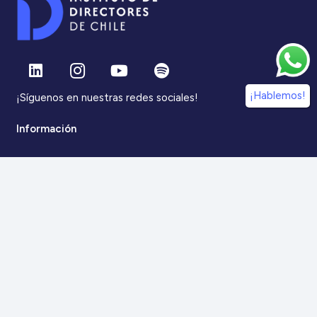
¡Hablemos!
¡Síguenos en nuestras redes sociales!
Información
IdDC
Estudios
Noticias
Alumni
Eventos
IdDC Community
Formación
Acceso AulaIDDC
Nosotros
Canal de denuncias
Contacto