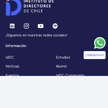
¡Síguenos en nuestras redes sociales!
Información
¡Hablemos!
IdDC
Estudios
Noticias
Alumni
Eventos
IdDC Community
Formación
Acceso AulaIDDC
Nosotros
Canal de denuncias