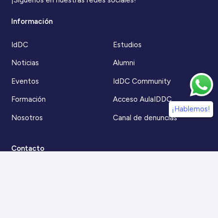
¡Síguenos en nuestras redes sociales!
Información
IdDC
Estudios
Noticias
Alumni
Eventos
IdDC Community
Formación
Acceso AulaIDDC
¡Hablemos!
Nosotros
Canal de denuncias
Contacto
Para más información
Escríbenos a
contacto@iddc.cl
O llámanos al
22 5706045