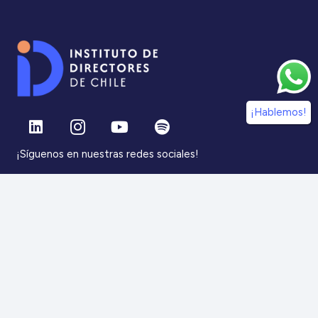
¡Hablemos!
¡Síguenos en nuestras redes sociales!
Información
IdDC
Estudios
Noticias
Alumni
Eventos
IdDC Community
Formación
Acceso AulaIDDC