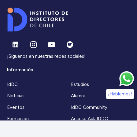
¡Síguenos en nuestras redes sociales!
Información
IdDC
Estudios
¡Hablemos!
Noticias
Alumni
Eventos
IdDC Community
Formación
Acceso AulaIDDC
Nosotros
Canal de denuncias