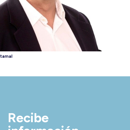
etamal
Recibe