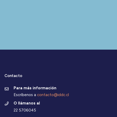
Contacto
Para más información
Escríbenos a
contacto@iddc.cl
O llámanos al
22 5706045