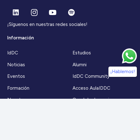
¡Síguenos en nuestras redes sociales!
Información
IdDC
Estudios
Noticias
Alumni
¡Hablemos!
Eventos
IdDC Community
Formación
Acceso AulaIDDC
Nosotros
Canal de denuncias
Contacto
Para más información