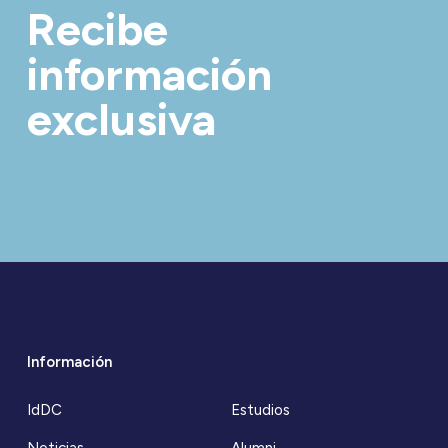
Recibe
información
exclusiva
Información
IdDC
Estudios
Noticias
Alumni