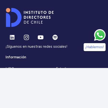
¡Síguenos en nuestras redes sociales!
¡Hablemos!
Información
IdDC
Estudios
Noticias
Alumni
Eventos
IdDC Community
Formación
Acceso AulaIDDC
Nosotros
Canal de denuncias