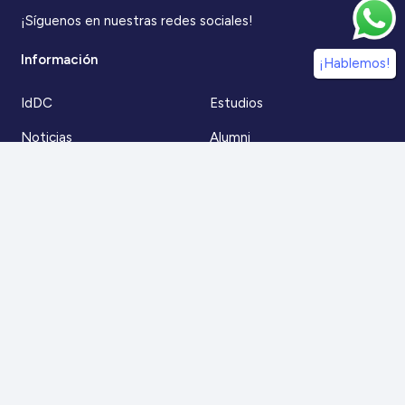
¡Síguenos en nuestras redes sociales!
Información
¡Hablemos!
IdDC
Estudios
Noticias
Alumni
Eventos
IdDC Community
Formación
Acceso AulaIDDC
Nosotros
Canal de denuncias
Contacto
Para más información
Escríbenos a
contacto@iddc.cl
O llámanos al