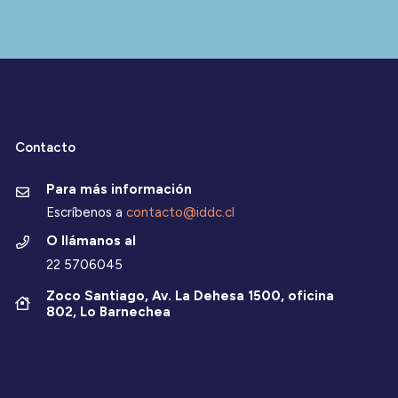
Contacto
Para más información
Escríbenos a
contacto@iddc.cl
O llámanos al
22 5706045
Zoco Santiago, Av. La Dehesa 1500, oficina
802, Lo Barnechea