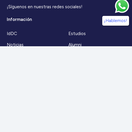
¡Síguenos en nuestras redes sociales!
Información
¡Hablemos!
IdDC
Estudios
Noticias
Alumni
Eventos
IdDC Community
Formación
Acceso AulaIDDC
Nosotros
Canal de denuncias
Contacto
Para más información
Escríbenos a
contacto@iddc.cl
O llámanos al