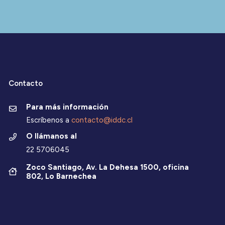
Contacto
Para más información
Escríbenos a
contacto@iddc.cl
O llámanos al
22 5706045
Zoco Santiago, Av. La Dehesa 1500, oficina
802, Lo Barnechea