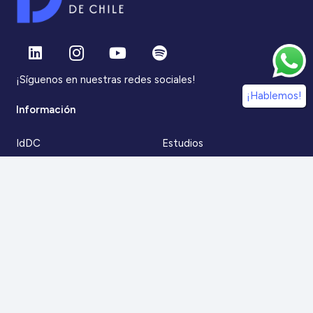
¡Síguenos en nuestras redes sociales!
¡Hablemos!
Información
IdDC
Estudios
Noticias
Alumni
Eventos
IdDC Community
Formación
Acceso AulaIDDC
Nosotros
Canal de denuncias
Contacto