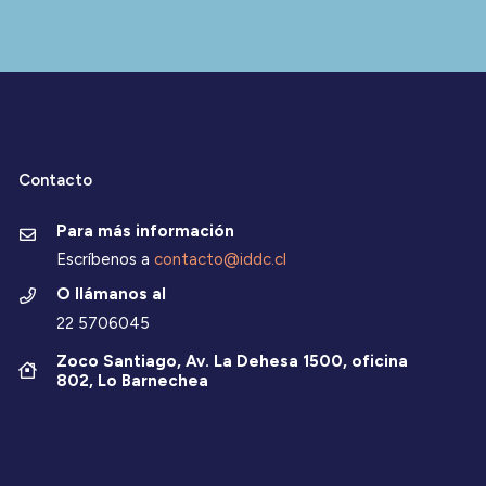
Contacto
Para más información
Escríbenos a
contacto@iddc.cl
O llámanos al
22 5706045
Zoco Santiago, Av. La Dehesa 1500, oficina
802, Lo Barnechea