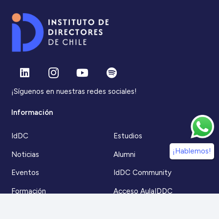
¡Síguenos en nuestras redes sociales!
Información
IdDC
Estudios
¡Hablemos!
Noticias
Alumni
Eventos
IdDC Community
Formación
Acceso AulaIDDC
Nosotros
Canal de denuncias