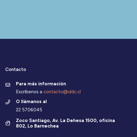
Contacto
Para más información
Escríbenos a
contacto@iddc.cl
O llámanos al
22 5706045
Zoco Santiago, Av. La Dehesa 1500, oficina
802, Lo Barnechea