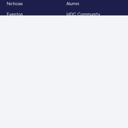
Noticias
Alumni
Eventos
IdDC Community
Formación
Acceso AulaIDDC
Nosotros
Canal de denuncias
Contacto
Para más información
Escríbenos a
contacto@iddc.cl
O llámanos al
22 5706045
Zoco Santiago, Av. La Dehesa 1500, oficina 802,
Lo Barnechea