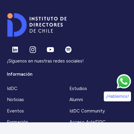
¡Síguenos en nuestras redes sociales!
Información
IdDC
Estudios
¡Hablemos!
Noticias
Alumni
Eventos
IdDC Community
Formación
Acceso AulaIDDC
Nosotros
Canal de denuncias