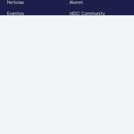
Noticias
Alumni
Eventos
IdDC Community
Formación
Acceso AulaIDDC
Nosotros
Canal de denuncias
Contacto
Para más información
Escríbenos a
contacto@iddc.cl
O llámanos al
22 5706045
Zoco Santiago, Av. La Dehesa 1500, oficina 802,
Lo Barnechea