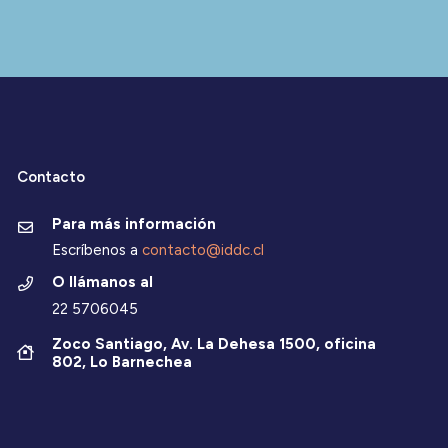
Contacto
Para más información
Escríbenos a
contacto@iddc.cl
O llámanos al
22 5706045
Zoco Santiago, Av. La Dehesa 1500, oficina
802, Lo Barnechea