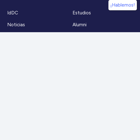
¡Hablemos!
IdDC
Estudios
Noticias
Alumni
Eventos
IdDC Community
Formación
Acceso AulaIDDC
Nosotros
Canal de denuncias
Contacto
Para más información
Escríbenos a
contacto@iddc.cl
O llámanos al
22 5706045
Zoco Santiago, Av. La Dehesa 1500, oficina 802,
Lo Barnechea