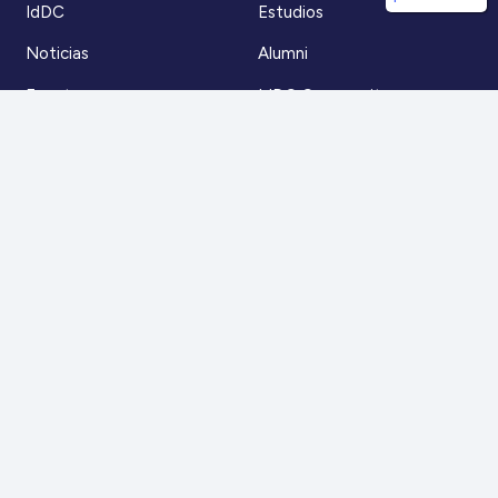
IdDC
Estudios
Noticias
Alumni
Eventos
IdDC Community
Formación
Acceso AulaIDDC
Nosotros
Canal de denuncias
Contacto
Para más información
Escríbenos a
contacto@iddc.cl
O llámanos al
22 5706045
Zoco Santiago, Av. La Dehesa 1500, oficina 802,
Lo Barnechea